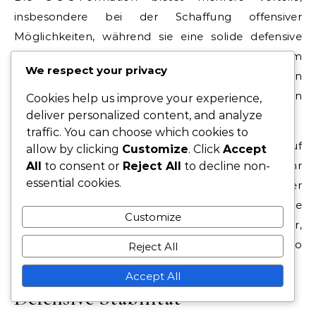
insbesondere bei der Schaffung offensiver
Möglichkeiten, während sie eine solide defensive
Struktur aufrechterhält. Mit fünf Spielern im
We respect your privacy
Mittelfeld können Teams den Ballbesitz dominieren
und mehrere Passwege schaffen, was zu erhöhten
Cookies help us improve your experience,
deliver personalized content, and analyze
Torchancen führen kann.
traffic. You can choose which cookies to
Diese Formation ermöglicht eine größere Breite auf
allow by clicking
Customize
. Click
Accept
dem Spielfeld, sodass Flügelspieler die Abwehr
All
to consent or
Reject All
to decline non-
essential cookies.
auseinanderziehen und Raum für zentrale Angreifer
schaffen können. Darüber hinaus sorgt die
Customize
Anwesenheit von drei zentralen Verteidigern dafür,
dass das Team defensiv stabil bleibt und das Risiko
Reject All
von Kontern verringert wird.
Accept All
Defensive Stabilität