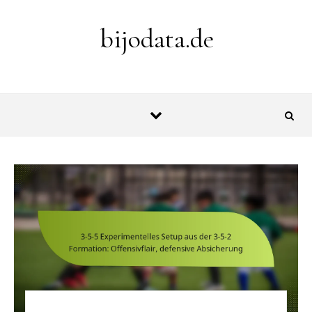
Skip to content
bijodata.de