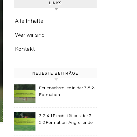
LINKS
Alle Inhalte
Wer wir sind
Kontakt
NEUESTE BEITRÄGE
Feuerwehrrollen in der 3-5-2-
Formation:
Defensivabsicherung,
Führung, Taktische
Organisation
3-2-4-1 Flexibilität aus der 3-
5-2 Formation: Angreifende
Überzahl, Positionsspiel