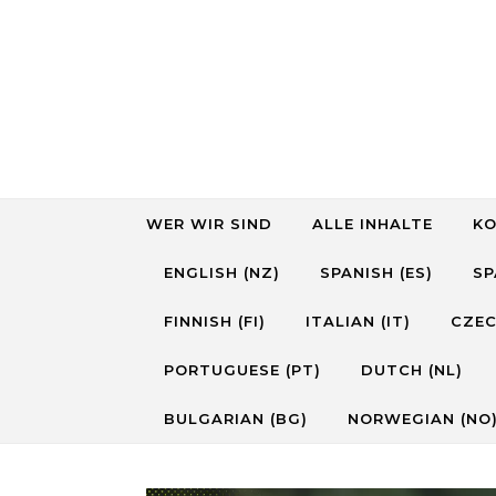
Skip to content
WER WIR SIND
ALLE INHALTE
K
ENGLISH (NZ)
SPANISH (ES)
SP
FINNISH (FI)
ITALIAN (IT)
CZEC
PORTUGUESE (PT)
DUTCH (NL)
BULGARIAN (BG)
NORWEGIAN (NO