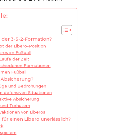
le:
in der 3-5-2-Formation?
xt der Libero-Position
ros im Fußball
Laufe der Zeit
erschiedenen Formationen
rnen Fußball
e Absicherung?
lzüge und Bedrohungen
n defensiven Situationen
fektive Absicherung
 und Torhütern
ivaktionen von Liberos
für einen Libero unerlässlich?
ck
spielern