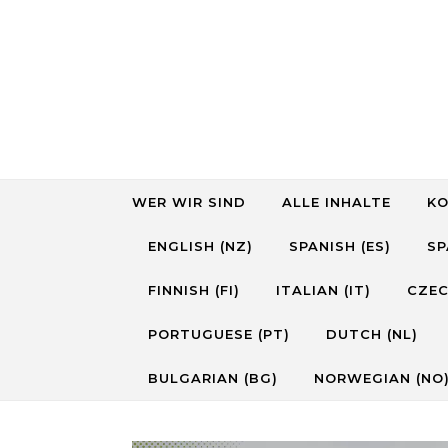
Skip to content
WER WIR SIND
ALLE INHALTE
K
ENGLISH (NZ)
SPANISH (ES)
SP
FINNISH (FI)
ITALIAN (IT)
CZEC
PORTUGUESE (PT)
DUTCH (NL)
BULGARIAN (BG)
NORWEGIAN (NO