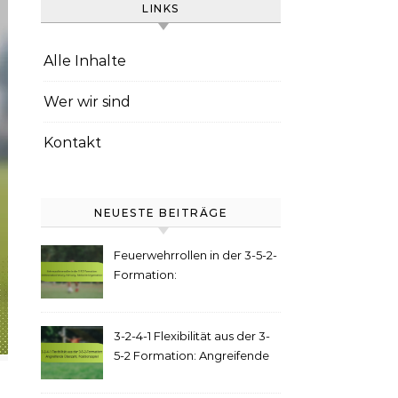
LINKS
Alle Inhalte
Wer wir sind
Kontakt
NEUESTE BEITRÄGE
Feuerwehrrollen in der 3-5-2-
Formation:
Defensivabsicherung,
Führung, Taktische
Organisation
3-2-4-1 Flexibilität aus der 3-
5-2 Formation: Angreifende
Überzahl, Positionsspiel