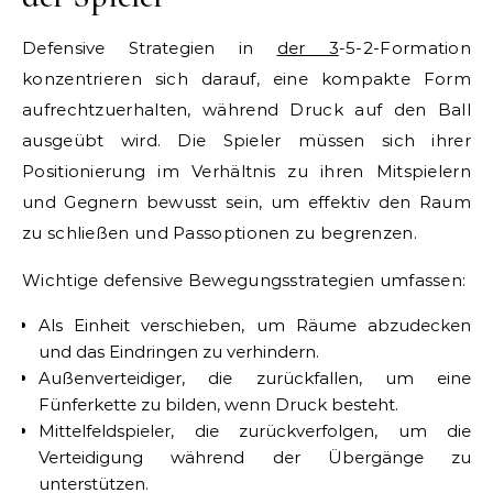
Defensive Strategien in
der 3
-5-2-Formation
konzentrieren sich darauf, eine kompakte Form
aufrechtzuerhalten, während Druck auf den Ball
ausgeübt wird. Die Spieler müssen sich ihrer
Positionierung im Verhältnis zu ihren Mitspielern
und Gegnern bewusst sein, um effektiv den Raum
zu schließen und Passoptionen zu begrenzen.
Wichtige defensive Bewegungsstrategien umfassen:
Als Einheit verschieben, um Räume abzudecken
und das Eindringen zu verhindern.
Außenverteidiger, die zurückfallen, um eine
Fünferkette zu bilden, wenn Druck besteht.
Mittelfeldspieler, die zurückverfolgen, um die
Verteidigung während der Übergänge zu
unterstützen.