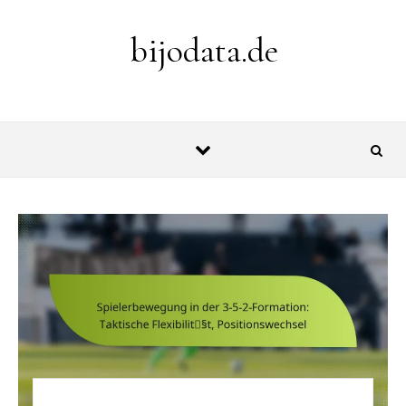
Skip to content
bijodata.de