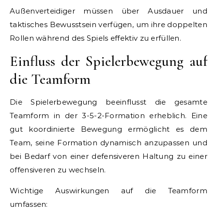
Außenverteidiger müssen über Ausdauer und
taktisches Bewusstsein verfügen, um ihre doppelten
Rollen während des Spiels effektiv zu erfüllen.
Einfluss der Spielerbewegung auf
die Teamform
Die Spielerbewegung beeinflusst die gesamte
Teamform in der 3-5-2-Formation erheblich. Eine
gut koordinierte Bewegung ermöglicht es dem
Team, seine Formation dynamisch anzupassen und
bei Bedarf von einer defensiveren Haltung zu einer
offensiveren zu wechseln.
Wichtige Auswirkungen auf die Teamform
umfassen: