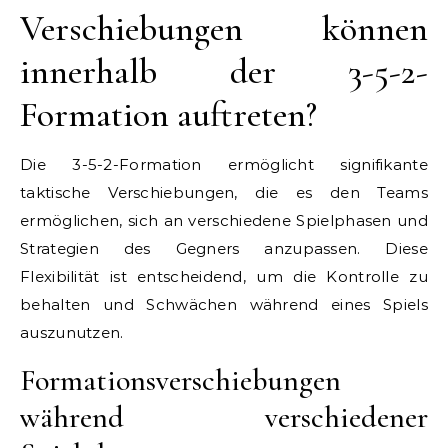
Verschiebungen können
innerhalb der 3-5-2-
Formation auftreten?
Die 3-5-2-Formation ermöglicht signifikante
taktische Verschiebungen, die es den Teams
ermöglichen, sich an verschiedene Spielphasen und
Strategien des Gegners anzupassen. Diese
Flexibilität ist entscheidend, um die Kontrolle zu
behalten und Schwächen während eines Spiels
auszunutzen.
Formationsverschiebungen
während verschiedener