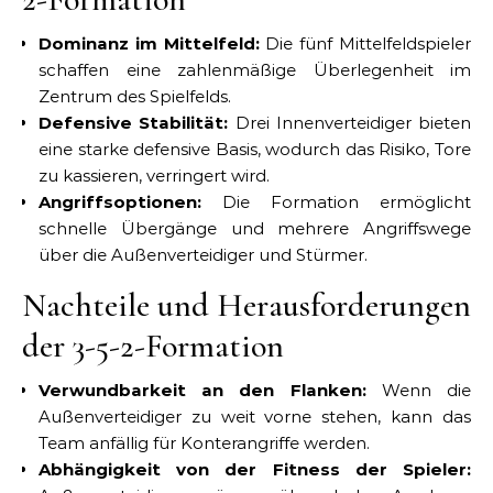
Dominanz im Mittelfeld:
Die fünf Mittelfeldspieler
schaffen eine zahlenmäßige Überlegenheit im
Zentrum des Spielfelds.
Defensive Stabilität:
Drei Innenverteidiger bieten
eine starke defensive Basis, wodurch das Risiko, Tore
zu kassieren, verringert wird.
Angriffsoptionen:
Die Formation ermöglicht
schnelle Übergänge und mehrere Angriffswege
über die Außenverteidiger und Stürmer.
Nachteile und Herausforderungen
der 3-5-2-Formation
Verwundbarkeit an den Flanken:
Wenn die
Außenverteidiger zu weit vorne stehen, kann das
Team anfällig für Konterangriffe werden.
Abhängigkeit von der Fitness der Spieler: