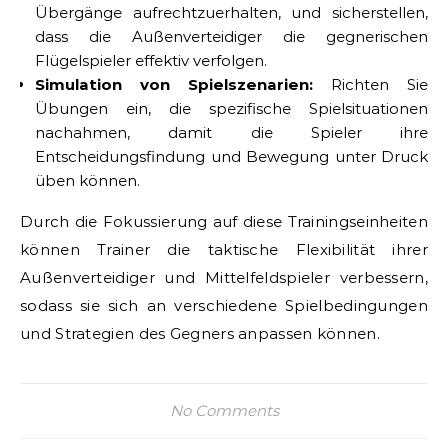
Übergänge aufrechtzuerhalten, und sicherstellen,
dass die Außenverteidiger die gegnerischen
Flügelspieler effektiv verfolgen.
Simulation von Spielszenarien:
Richten Sie
Übungen ein, die spezifische Spielsituationen
nachahmen, damit die Spieler ihre
Entscheidungsfindung und Bewegung unter Druck
üben können.
Durch die Fokussierung auf diese Trainingseinheiten
können Trainer die taktische Flexibilität ihrer
Außenverteidiger und Mittelfeldspieler verbessern,
sodass sie sich an verschiedene Spielbedingungen
und Strategien des Gegners anpassen können.
No Comments