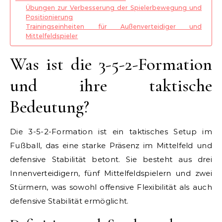
Übungen zur Verbesserung der Spielerbewegung und
Positionierung
Trainingseinheiten für Außenverteidiger und
Mittelfeldspieler
Was ist die 3-5-2-Formation
und ihre taktische
Bedeutung?
Die 3-5-2-Formation ist ein taktisches Setup im
Fußball, das eine starke Präsenz im Mittelfeld und
defensive Stabilität betont. Sie besteht aus drei
Innenverteidigern, fünf Mittelfeldspielern und zwei
Stürmern, was sowohl offensive Flexibilität als auch
defensive Stabilität ermöglicht.