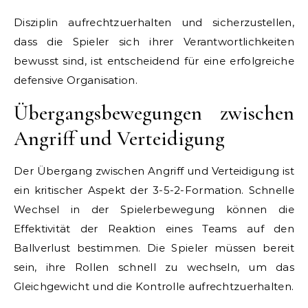
Disziplin aufrechtzuerhalten und sicherzustellen,
dass die Spieler sich ihrer Verantwortlichkeiten
bewusst sind, ist entscheidend für eine erfolgreiche
defensive Organisation.
Übergangsbewegungen zwischen
Angriff und Verteidigung
Der Übergang zwischen Angriff und Verteidigung ist
ein kritischer Aspekt der 3-5-2-Formation. Schnelle
Wechsel in der Spielerbewegung können die
Effektivität der Reaktion eines Teams auf den
Ballverlust bestimmen. Die Spieler müssen bereit
sein, ihre Rollen schnell zu wechseln, um das
Gleichgewicht und die Kontrolle aufrechtzuerhalten.