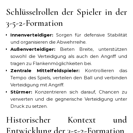
Schlüsselrollen der Spieler in der
3-5-2-Formation
Innenverteidiger:
Sorgen für defensive Stabilität
und organisieren die Abwehrreihe.
Außenverteidiger:
Bieten Breite, unterstützen
sowohl die Verteidigung als auch den Angriff und
tragen zu Flankenmöglichkeiten bei.
Zentrale Mittelfeldspieler:
Kontrollieren das
Tempo des Spiels, verteilen den Ball und verbinden
Verteidigung mit Angriff.
Stürmer:
Konzentrieren sich darauf, Chancen zu
verwerten und die gegnerische Verteidigung unter
Druck zu setzen.
Historischer Kontext und
Entwicklung der 3-5-2-Formation