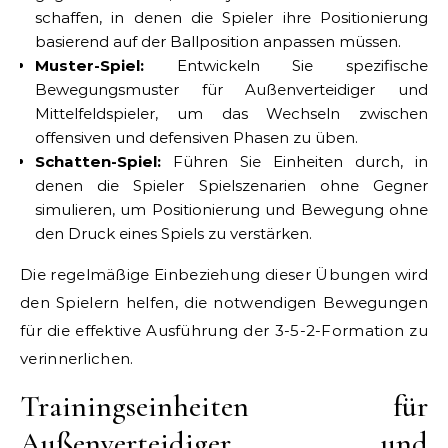
schaffen, in denen die Spieler ihre Positionierung
basierend auf der Ballposition anpassen müssen.
Muster-Spiel:
Entwickeln Sie spezifische
Bewegungsmuster für Außenverteidiger und
Mittelfeldspieler, um das Wechseln zwischen
offensiven und defensiven Phasen zu üben.
Schatten-Spiel:
Führen Sie Einheiten durch, in
denen die Spieler Spielszenarien ohne Gegner
simulieren, um Positionierung und Bewegung ohne
den Druck eines Spiels zu verstärken.
Die regelmäßige Einbeziehung dieser Übungen wird
den Spielern helfen, die notwendigen Bewegungen
für die effektive Ausführung der 3-5-2-Formation zu
verinnerlichen.
Trainingseinheiten für
Außenverteidiger und