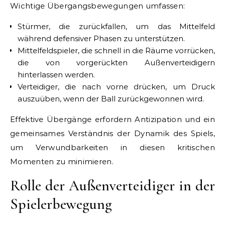
Wichtige Übergangsbewegungen umfassen:
Stürmer, die zurückfallen, um das Mittelfeld
während defensiver Phasen zu unterstützen.
Mittelfeldspieler, die schnell in die Räume vorrücken,
die von vorgerückten Außenverteidigern
hinterlassen werden.
Verteidiger, die nach vorne drücken, um Druck
auszuüben, wenn der Ball zurückgewonnen wird.
Effektive Übergänge erfordern Antizipation und ein
gemeinsames Verständnis der Dynamik des Spiels,
um Verwundbarkeiten in diesen kritischen
Momenten zu minimieren.
Rolle der Außenverteidiger in der
Spielerbewegung