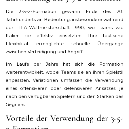
Die 3-5-2-Formation gewann Ende des 20.
Jahrhunderts an Bedeutung, insbesondere während
der FIFA-Weltmeisterschaft 1990, wo Teams wie
Italien sie effektiv einsetzten. Ihre taktische
Flexibilität ermöglichte schnelle Übergänge
zwischen Verteidigung und Angriff.
Im Laufe der Jahre hat sich die Formation
weiterentwickelt, wobei Teams sie an ihren Spielstil
anpassten. Variationen umfassen die Verwendung
eines offensiveren oder defensiveren Ansatzes, je
nach den verfügbaren Spielern und den Stärken des
Gegners.
Vorteile der Verwendung der 3-5-
2-Formation