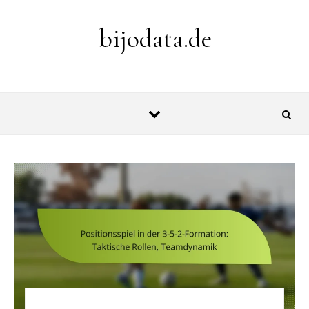
Skip to content
bijodata.de