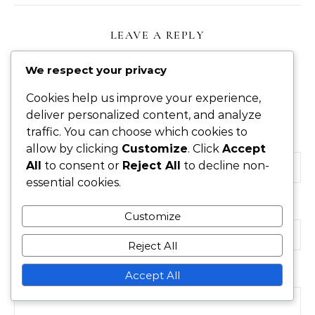
LEAVE A REPLY
We respect your privacy
Your email address will not be published.
Required
Cookies help us improve your experience,
fields are marked
*
deliver personalized content, and analyze
traffic. You can choose which cookies to
Name
*
allow by clicking
Customize
. Click
Accept
All
to consent or
Reject All
to decline non-
essential cookies.
Email
*
Customize
Reject All
Accept All
Website